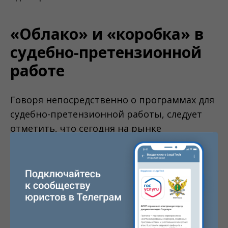
«Облако» и «коробка» в
судебно-претензионной
работе
Говоря непосредственно о программах для
судебно-претензионной работы, следует
отметить, что сегодня на рынке
существуют 4 основных игрока, в равных
долях представляющие коробочное и
облачное ПО.
Юрайт
Jeffit
Учет суде
дел