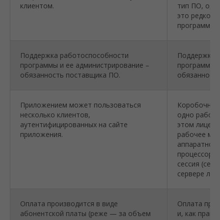
клиентом.
тип ПО, одн
это редкост
программы 
Поддержка работоспособности
Поддержка 
программы и ее администрирование –
программы и
обязанность поставщика ПО.
обязанность
Приложением может пользоваться
Коробочное
несколько клиентов,
одно рабоче
аутентифицированных на сайте
этом лиценз
приложения.
рабочее мес
аппаратной 
процессор),
сессия (сеан
сервере либ
Оплата производится в виде
Оплата прои
абонентской платы (реже — за объем
и, как прави