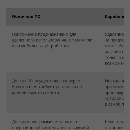
Облачное ПО
Коробочное
Приложение предназначено для
Удаленное 
удаленного использования, в том числе
не предпола
и на мобильных устройствах.
может быть 
разработки
тонкого (веб
возможен ва
Доступ ПО осуществляется через
Инсталляция
браузер и не требует установки на
при помощи
рабочие места клиента.
процедуры у
которой сод
в самой про
Доступ к программе не зависит от
Некоторые 
операционной системы, используемой
остановить 