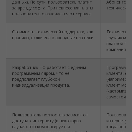
данных). По сути, пользователь платит
Абонентская
за аренду софта. При невнесении платы
техническую
пользователь отключается от сервиса.
Стоимость технической поддержки, как
Техническая
правило, включена в арендные платежи.
случаях мож
платной осн
компаниями)
Разработчик ПО работает с единым
Программа 
программным ядром, что не
клиента, ес
предполагает глубокой
(например, 
индивидуализации продукта.
клиент мож
(кастомизир
самостоятел
Пользователь полностью зависит от
Пользовател
доступа к интернету (в некоторых
интернету з
случаях это компенсируется
когда необх