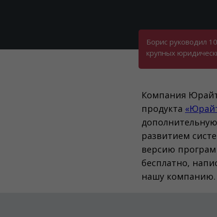
Борис руководил 1
крупных юридическ
Компания Юрайт 
продукта
«Юрайт
дополнительную
развитием систе
версию програм
бесплатно, напи
нашу компанию.