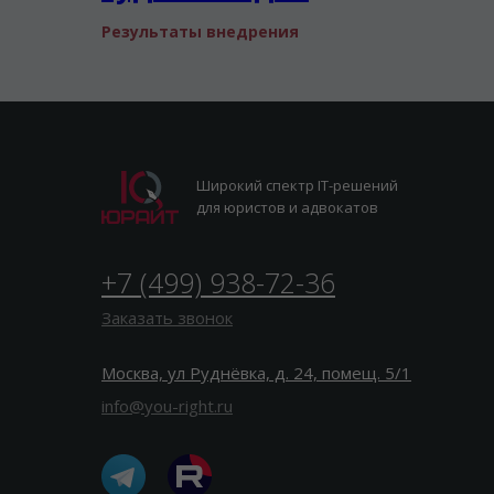
Результаты внедрения
Широкий спектр IT-решений
для юристов и адвокатов
+7 (499) 938-72-36
Заказать звонок
Москва, ул Руднёвка, д. 24, помещ. 5/1
info@you-right.ru