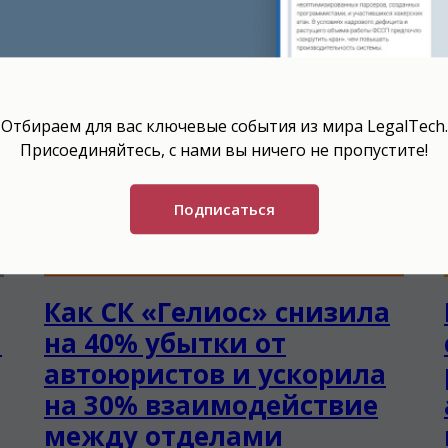
Отбираем для вас ключевые события из мира LegalTech.
Присоединяйтесь, с нами вы ничего не пропустите!
Подписаться
Как СК «Гелиос» снизила
й
на 40% убытки от
автоюристов и ускорила
на 30% взаимодействие
между отделами