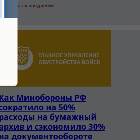
Результаты внедрения
Как Минобороны РФ
сократило на 50%
расходы на бумажный
архив и сэкономило 30%
на документообороте