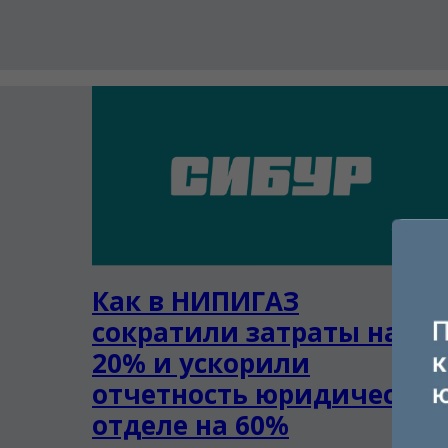
Как в НИПИГАЗ
сократили затраты на
20% и ускорили
отчетность юридическо
отделе на 60%