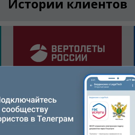
Истории клиентов
Как «Вертолеты России»
сократили на 10%
трудозатраты на работу с
м
документами
Результаты внедрения