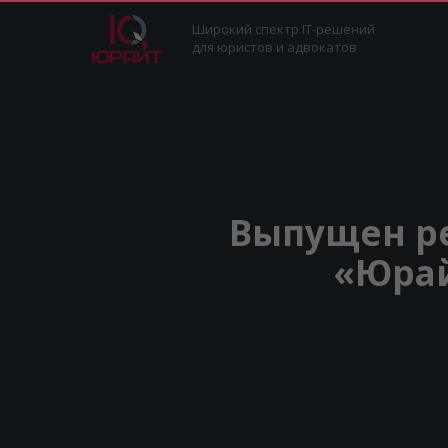
Попробуйте прог
Широкий спектр IT-решений
для юристов и адвокатов
Выпущен ре
«Юрай