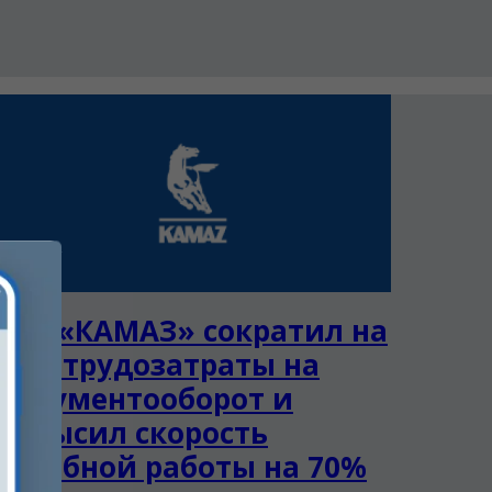
Как «КАМАЗ» сократил на
35% трудозатраты на
документооборот и
повысил скорость
судебной работы на 70%