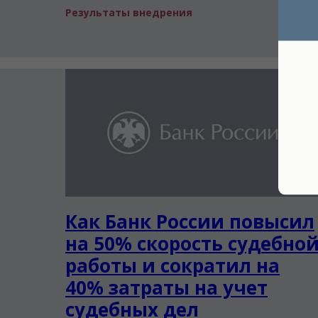
Результаты внедрения
Как Банк России повысил
на 50% скорость судебно
работы и сократил на
40% затраты на учет
судебных дел