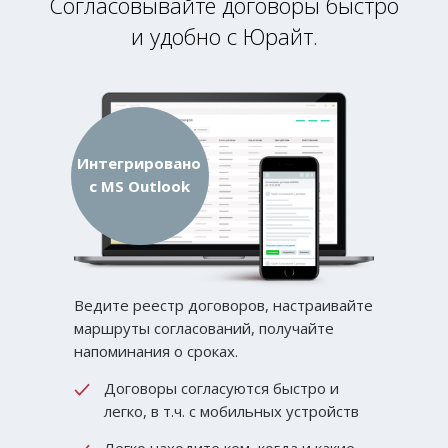
Согласовывайте договоры быстро
и удобно с Юрайт.
Решение для автоматизации работы
небольших юридических
департаментов или in-house отделов.
Начните работать уже сегодня,
Интегрировано
решение на платформе Битрикс24
с
MS Outlook
Опыт крупнейших юридических
департаментов доступен и Вам
Ваши данные надежно хранятся
в защищенном облаке
Ведите реестр договоров, настраивайте
маршруты согласований, получайте
напоминания о сроках.
Подробнее
Договоры согласуются быстро и
легко, в т.ч. с мобильных устройств