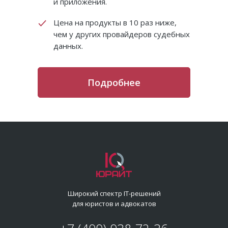
и приложения.
Цена на продукты в 10 раз ниже,
чем у других провайдеров судебных
данных.
Подробнее
Создание
Опыт
информационной системы
крупнейших
управления претензионно-
исковой работой в АО
Широкий спектр IT-решений
компаний
для юристов и адвокатов
«НИПИГАЗ»