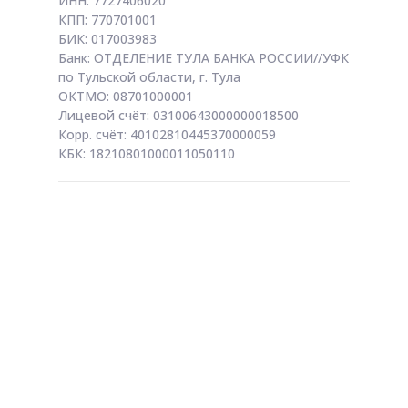
ИНН: 7727406020
КПП: 770701001
БИК: 017003983
Банк: ОТДЕЛЕНИЕ ТУЛА БАНКА РОССИИ//УФК
по Тульской области, г. Тула
ОКТМО: 08701000001
Лицевой счёт: 03100643000000018500
Корр. счёт: 40102810445370000059
КБК: 18210801000011050110