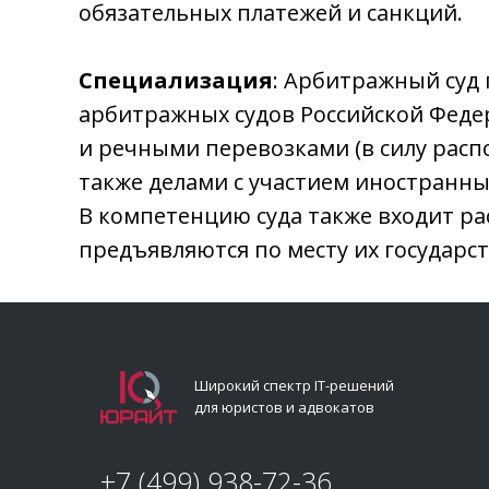
обязательных платежей и санкций.
Специализация
: Арбитражный суд 
арбитражных судов Российской Феде
и речными перевозками (в силу расп
также делами с участием иностранны
В компетенцию суда также входит ра
предъявляются по месту их государс
Широкий спектр IT-решений
для юристов и адвокатов
+7 (499) 938-72-36