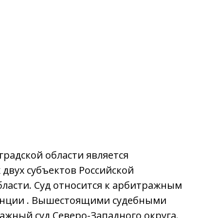
градской области является
двух субъектов Российской
бласти. Суд относится к арбитражным
танции . Вышестоящими судебными
жный суд Северо-Западного округа.