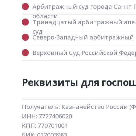
Арбитражный суд города Санкт-
области
Тринадцатый арбитражный ап
суд
Северо-Западный арбитражный 
Верховный Суд Российской Фед
Реквизиты для госп
Получатель: Казначейство России (
ИНН: 7727406020
КПП: 770701001
БИК: 017003983