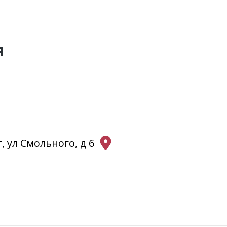
я
, ул Смольного, д 6