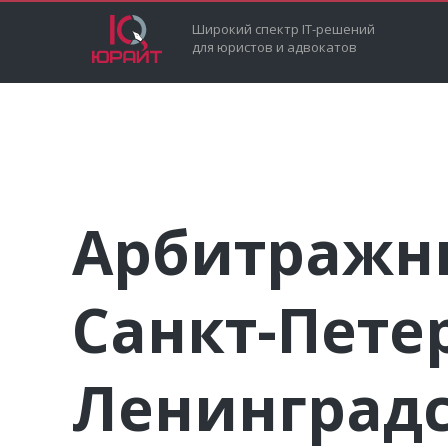
Широкий спектр IT-решений
для юристов и адвокатов
Арбитражны
Санкт-Пете
Ленинградс