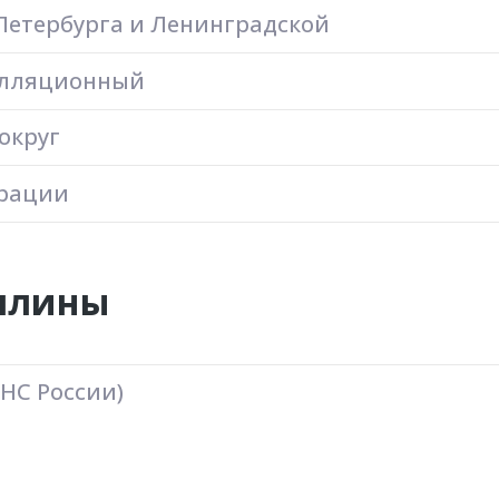
Петербурга и Ленинградской
елляционный
округ
ерации
ошлины
ФНС России)